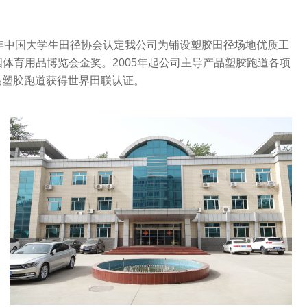
97年中国大学生田径协会认定我公司为铺设塑胶田径场地优质工
获中国体育用品博览会金奖。2005年起公司主导产品塑胶跑道各项
产品塑胶跑道获得世界田联认证。