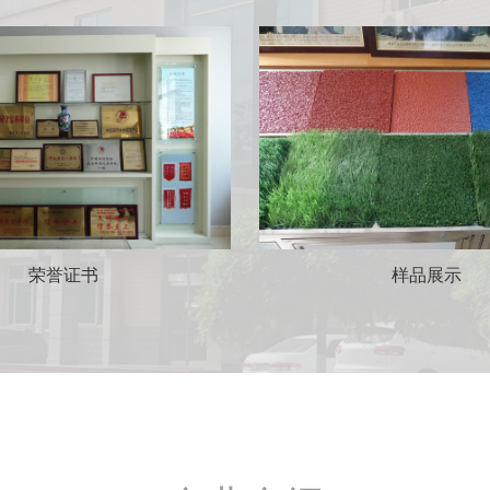
荣誉证书
样品展示