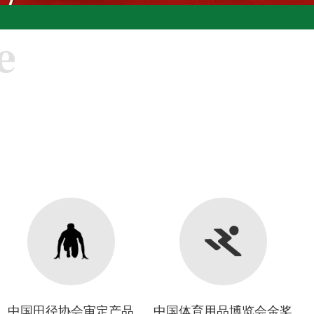
中国田径协会审定产品
中国体育用品博览会金奖