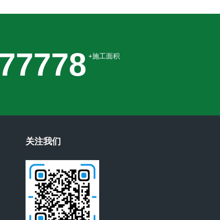
77778
+施工面积
关注我们