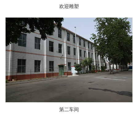
欢迎雕塑
第二车间