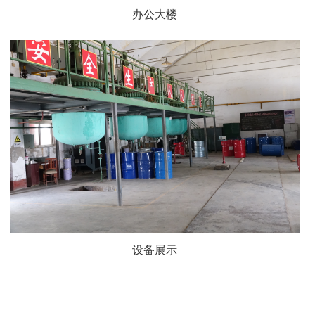
办公大楼
设备展示