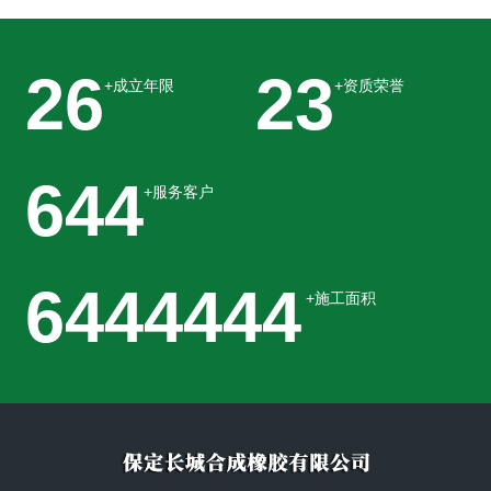
33
29
+成立年限
+资质荣誉
831
+服务客户
8311111
+施工面积